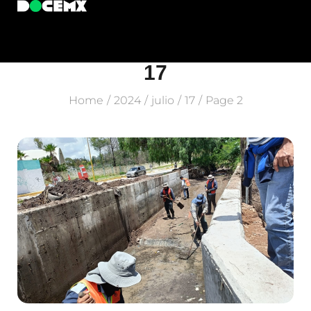
17
Home
2024
julio
17
Page 2
/
/
/
/