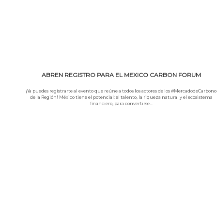
ABREN REGISTRO PARA EL MEXICO CARBON FORUM
¡Ya puedes registrarte al evento que reúne a todos los actores de los #MercadodeCarbono
de la Región! México tiene el potencial: el talento, la riqueza natural y el ecosistema
financiero, para convertirse…
Leer más