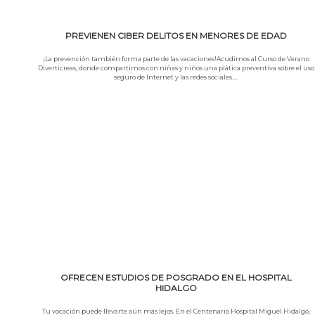
PREVIENEN CIBER DELITOS EN MENORES DE EDAD
¡La prevención también forma parte de las vacaciones!Acudimos al Curso de Verano
Diverticreas, donde compartimos con niñas y niños una plática preventiva sobre el uso
seguro de Internet y las redes sociales.…
Leer más
OFRECEN ESTUDIOS DE POSGRADO EN EL HOSPITAL
HIDALGO
Tu vocación puede llevarte aún más lejos. En el Centenario Hospital Miguel Hidalgo,