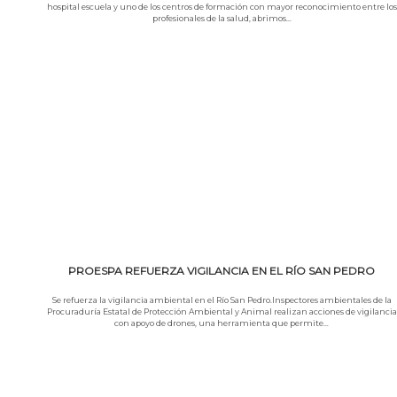
hospital escuela y uno de los centros de formación con mayor reconocimiento entre los
profesionales de la salud, abrimos…
Leer más
PROESPA REFUERZA VIGILANCIA EN EL RÍO SAN PEDRO
Se refuerza la vigilancia ambiental en el Río San Pedro.Inspectores ambientales de la
Procuraduría Estatal de Protección Ambiental y Animal realizan acciones de vigilancia
con apoyo de drones, una herramienta que permite…
Leer más