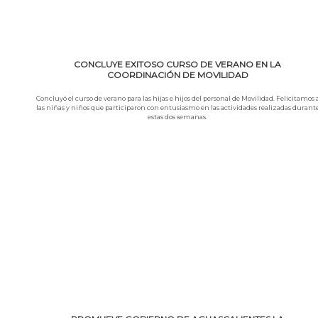
CONCLUYE EXITOSO CURSO DE VERANO EN LA
COORDINACIÓN DE MOVILIDAD
Concluyó el curso de verano para las hijas e hijos del personal de Movilidad. Felicitamos 
las niñas y niños que participaron con entusiasmo en las actividades realizadas durant
estas dos semanas.
Leer más