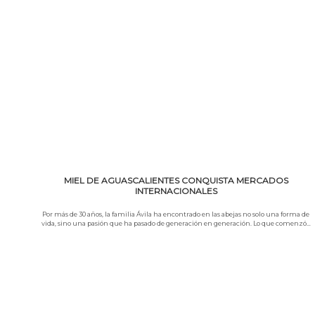
Leer más
MIEL DE AGUASCALIENTES CONQUISTA MERCADOS
INTERNACIONALES
Por más de 30 años, la familia Ávila ha encontrado en las abejas no solo una forma de
vida, sino una pasión que ha pasado de generación en generación. Lo que comenzó…
Leer más