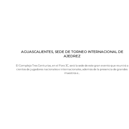
AGUASCALIENTES, SEDE DE TORNEO INTERNACIONAL DE
AJEDREZ
El Complejo Tres Centurias, en el Foro 3C, será la sede de este gran evento que reunirá a
cientos de jugadores nacionales e internacionales, además de la presencia de grandes
maestros e…
Leer más