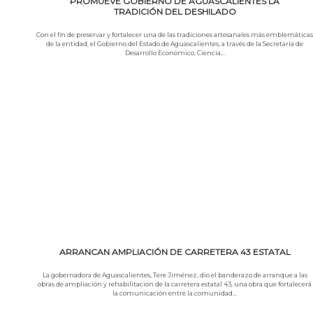
PROMUEVE GOBIERNO DE AGUASCALIENTES LA
TRADICIÓN DEL DESHILADO
Con el fin de preservar y fortalecer una de las tradiciones artesanales más emblemáticas
de la entidad, el Gobierno del Estado de Aguascalientes, a través de la Secretaría de
Desarrollo Económico, Ciencia…
Leer más
ARRANCAN AMPLIACIÓN DE CARRETERA 43 ESTATAL
La gobernadora de Aguascalientes, Tere Jiménez, dio el banderazo de arranque a las
obras de ampliación y rehabilitación de la carretera estatal 43, una obra que fortalecerá
la comunicación entre la comunidad…