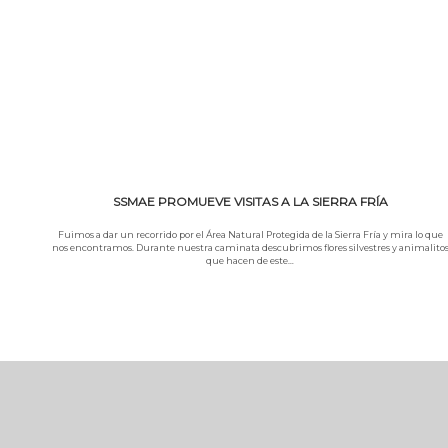
SSMAE PROMUEVE VISITAS A LA SIERRA FRÍA
Fuimos a dar un recorrido por el Área Natural Protegida de la Sierra Fría y mira lo que
nos encontramos. Durante nuestra caminata descubrimos flores silvestres y animalito
que hacen de este…
Leer más