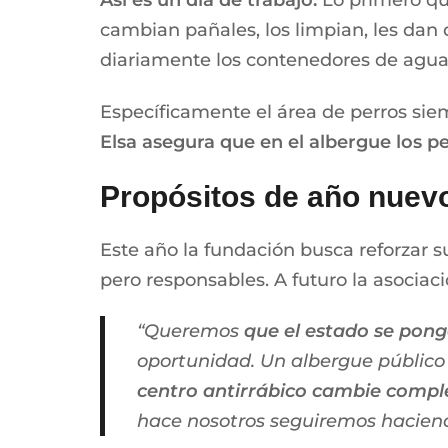
Así es un día de trabajo:
Lo primero qu
cambian pañales, los limpian, les dan 
diariamente los contenedores de agua
Específicamente el área de perros siem
Elsa asegura que en el albergue los p
Propósitos de año nuev
Este año la fundación busca reforzar 
pero responsables. A futuro la asociac
“Queremos
que el estado se ponga
oportunidad. Un albergue público 
centro antirrábico cambie comp
hace nosotros seguiremos haciend