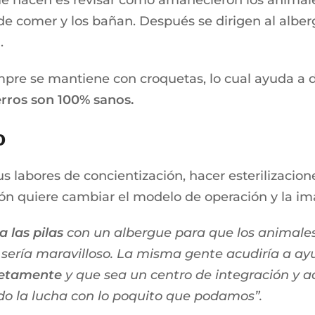
e hacen es revisar cómo amanecieron los animale
de comer y los bañan. Después se dirigen al alber
.
pre se mantiene con croquetas, lo cual ayuda a di
erros son 100% sanos.
o
sus labores de concientización, hacer esterilizac
ión quiere cambiar el modelo de operación y la im
 las pilas
con un albergue para que los animal
sería maravilloso. La misma gente acudiría a ay
letamente
y que sea un centro de integración y ad
o la lucha con lo poquito que podamos”.