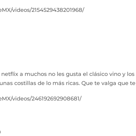
eMX/videos/2154529438201968/
tflix a muchos no les gusta el clásico vino y los p
unas costillas de lo más ricas. Que te valga que t
eMX/videos/246192692908681/
a