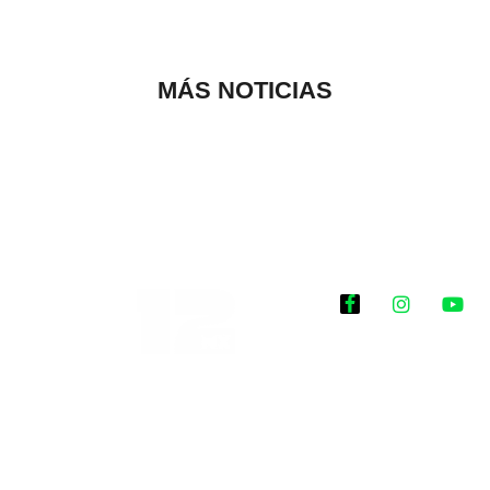
MÁS NOTICIAS
Historias que
inspiran
2025 @Todos los
derechos reservados