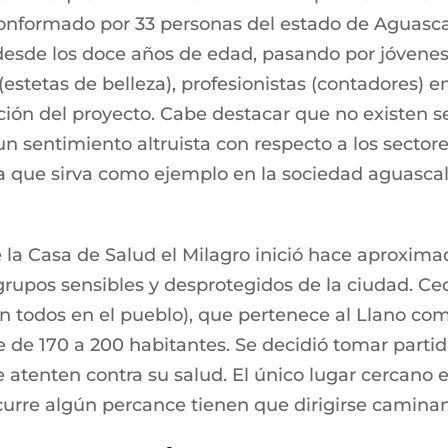
onformado por 33 personas del estado de Aguascali
s desde los doce años de edad, pasando por jóvenes
stetas de belleza), profesionistas (contadores) e
ión del proyecto. Cabe destacar que no existen se
 un sentimiento altruista con respecto a los sector
 que sirva como ejemplo en la sociedad aguascale
 la Casa de Salud el Milagro inició hace aproxim
rupos sensibles y desprotegidos de la ciudad. Ceci
en todos en el pueblo), que pertenece al Llano 
 170 a 200 habitantes. Se decidió tomar partida 
atenten contra su salud. El único lugar cercano
curre algún percance tienen que dirigirse camina