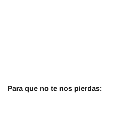
Para que no te nos pierdas:
La Feria Universitaria se realiza año con año en
agradecimiento a sus integrantes y a la sociedad
en general a fin de que sean partícipes del
quehacer universitario, el cual repercute de