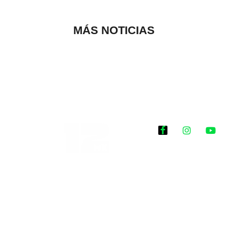
MÁS NOTICIAS
Historias que
inspiran
2025 @Todos los
derechos reservados