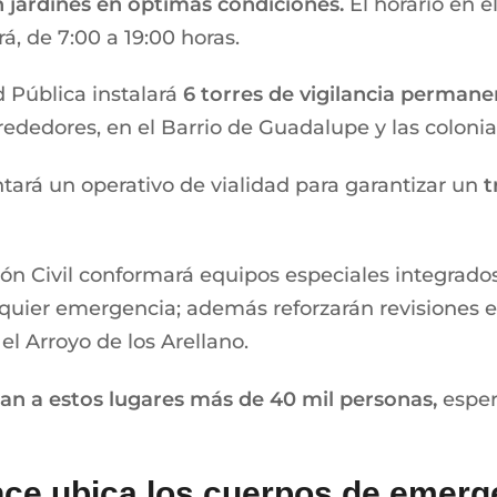
 jardines en óptimas condiciones.
El horario en 
á, de 7:00 a 19:00 horas.
 Pública instalará
6 torres de vigilancia perman
ededores, en el Barrio de Guadalupe y las colonias
rá un operativo de vialidad para garantizar un
t
ión Civil conformará equipos especiales integrad
quier emergencia; además reforzarán revisiones en
el Arroyo de los Arellano.
tan a estos lugares más de 40 mil personas,
esper
ce ubica los cuerpos de emerge