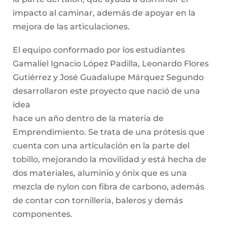
hace un año dentro de la materia de
Emprendimiento. Se trata de una prótesis que
cuenta con una articulación en la parte del
tobillo, mejorando la movilidad y está hecha de
dos materiales, aluminio y ónix que es una
mezcla de nylon con fibra de carbono, además
de contar con tornillería, baleros y demás
componentes.
Leonardo Flores Gutiérrez comentó que tiene un
tío a quien le amputaron uno de sus pies hace
más de un año y tras platicar con él, se dio
cuenta de varios aspectos, sobre todo del dolor y
el
impacto al perder uno de sus miembros. “Esa
fue nuestra inspiración, el quererles cambiar la
vida a las personas que padecen de este