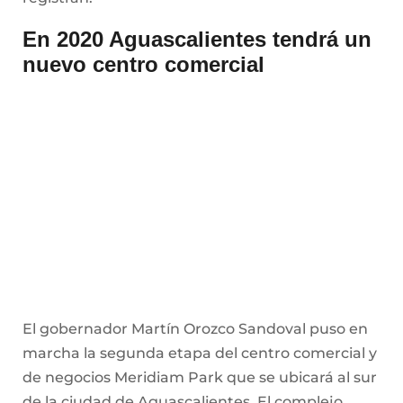
En 2020 Aguascalientes tendrá un
nuevo centro comercial
El gobernador Martín Orozco Sandoval puso en
marcha la segunda etapa del centro comercial y
de negocios Meridiam Park que se ubicará al sur
de la ciudad de Aguascalientes. El complejo
comercial estará concluido para a finales del
2020 y contará con cine, tiendas de marcas
reconocidas, 10 mil metros cuadrados de áreas
verdes para el esparcimiento familiar, zona
gastronómica y un hospital.
El mandatario destacó que la ciudad debe
planearse por zonas, ofreciendo en cada una de