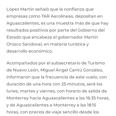
Con la recepción de las autoridades que
encabezaron el protocolo del vuelo procedente
de la capital neoleonesa hacia la capital
aguascalentense, se inauguró esta nueva ruta
aérea con la que
se crearán tres mil empleos directos e indirectos,
y que proyecta una demanda anual de 17 mil
706 pasajeros junto con una derrama
económica al año superior a 1 millón 200 mil
pesos.
COMPARTE:
MÁS NOTICIAS