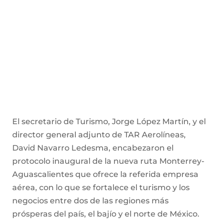
empresas como TAR Aerolíneas, depositan en
Aguascalientes, es una muestra más de que hay
resultados positivos por parte del Gobierno del
Estado que encabeza el gobernador Martín
Orozco Sandoval, en materia turística y
desarrollo económico.
Acompañados por el subsecretario de Turismo
de Nuevo León, Miguel Ángel Cantú González,
informaron que la frecuencia de este vuelo, con
duración de una hora con 25 minutos, será los
lunes, martes y viernes, con horario de salida de
Monterrey hacia Aguascalientes a las 16:35 horas,
y de Aguascalientes a Monterrey a las 18:15
horas, con precios de viaje sencillo desde los
$999.00