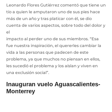
problema, ya que muchos no piensan en ellos,
les sucedió el problema y los aíslan y viven en
una exclusión social”.
Inauguran vuelo Aguascalientes-
Monterrey
El secretario de Turismo, Jorge López Martín, y el
director general adjunto de TAR Aerolíneas,
David Navarro Ledesma, encabezaron el
protocolo inaugural de la nueva ruta Monterrey-
Aguascalientes que ofrece la referida empresa
aérea, con lo que se fortalece el turismo y los
negocios entre dos de las regiones más
prósperas del país, el bajío y el norte de México.
López Martín señaló que la confianza que