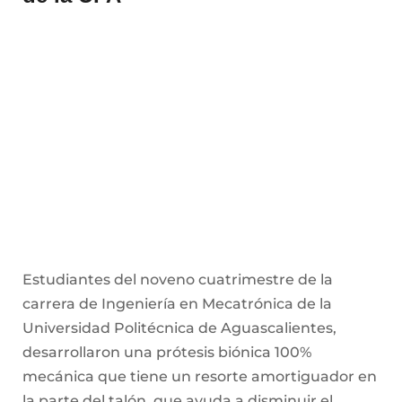
Estudiantes del noveno cuatrimestre de la
carrera de Ingeniería en Mecatrónica de la
Universidad Politécnica de Aguascalientes,
desarrollaron una prótesis biónica 100%
mecánica que tiene un resorte amortiguador en
la parte del talón, que ayuda a disminuir el
impacto al caminar, además de apoyar en la
mejora de las articulaciones.
El equipo conformado por los estudiantes
Gamaliel Ignacio López Padilla, Leonardo Flores
Gutiérrez y José Guadalupe Márquez Segundo
desarrollaron este proyecto que nació de una
idea