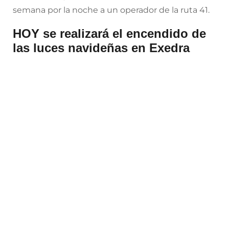
semana por la noche a un operador de la ruta 41.
HOY se realizará el encendido de
las luces navideñas en Exedra
Realidad Virtual para sensibilizar
sobre el acoso callejero en
Aguascalientes
Se llevó a cabo un ejercicio de realidad virtual
para sensibilizar sobre el acoso callejero entre
funcionarios y asistentes al Palacio Municipal de
Aguascalientes durante el Miércoles Ciudadano,
a través del proyecto denominado Vida sin
acoso.