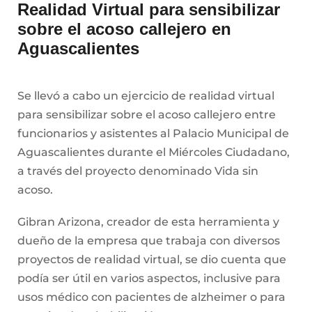
Gibran Arizona, creador de esta herramienta y
dueño de la empresa que trabaja con diversos
proyectos de realidad virtual, se dio cuenta que
podía ser útil en varios aspectos, inclusive para
usos médico con pacientes de alzheimer o para
terapias de rehabilitación para personas
quemadas, pero en México no había gran cosa.
“Hicimos un primer ejercicio para empoderar a
niños en situación de abandono, y una mañana
del 24 de diciembre les hicimos conocer a Santa
a través de la experiencia virtual, cuando se
quitaban el visor hicimos una montaña de
regalos y se los entregamos; fue un jitazo”,
expresó el empresario de Guadalajara, Jalisco.
COMPARTE: