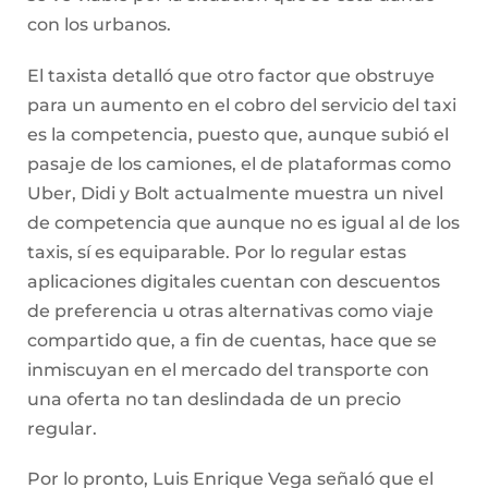
de competencia que aunque no es igual al de los
taxis, sí es equiparable. Por lo regular estas
aplicaciones digitales cuentan con descuentos
de preferencia u otras alternativas como viaje
compartido que, a fin de cuentas, hace que se
inmiscuyan en el mercado del transporte con
una oferta no tan deslindada de un precio
regular.
Por lo pronto, Luis Enrique Vega señaló que el
aumento que podría solicitarse, dadas las
condiciones actuales, sería al menos el que dicte
la inflación, lo cual no representaría mucho
cambio. En el artículo 144 de la Ley de Movilidad
se especifica que marzo será el último mes para
definir el costo de las tarifas a ejercer: “La
determinación de la CMOV por medio de la cual