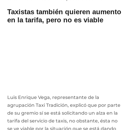
Taxistas también quieren aumento
en la tarifa, pero no es viable
Luis Enrique Vega, representante de la
agrupación Taxi Tradición, explicó que por parte
de su gremio sí se está solicitando un alza en la
tarifa del servicio de taxis, no obstante, ésta no
se ve viable por la situación que se está dando
con los urbanos.
El taxista detalló que otro factor que obstruye
para un aumento en el cobro del servicio del taxi
es la competencia, puesto que, aunque subió el
pasaje de los camiones, el de plataformas como
Uber, Didi y Bolt actualmente muestra un nivel