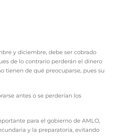
anufactureras y ensambladoras de
 agronegocios con técnicas que mejoren
no como externo.
ara la producción de hortalizas, lo
a generó un nuevo modelo de negocio