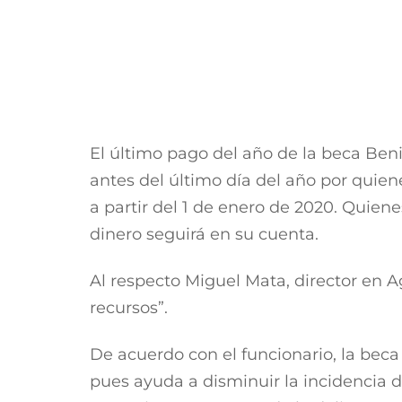
la Ciudad de México, Guadalajara, Sa
automóviles se han asentado en dicha
Esta vocación comercial representa ta
rendimientos y ofrezcan una mejor pr
Margarita Díaz aprovechó esta oportun
que la colocó como la primera mujer 
Desde el ejido de El Papantón, locali
para cosechar jitomate saladette bajo
COMPARTE: