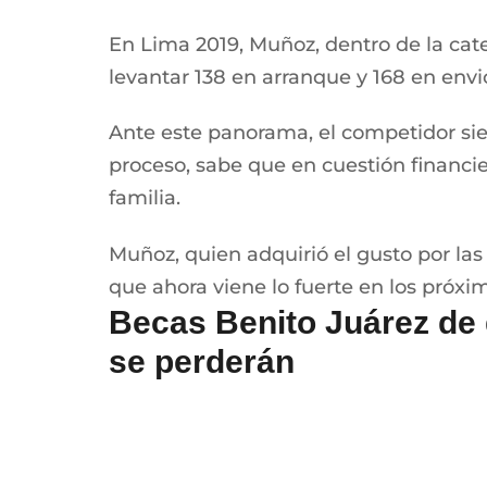
En Lima 2019, Muñoz, dentro de la cate
levantar 138 en arranque y 168 en envi
Ante este panorama, el competidor sie
proceso, sabe que en cuestión financi
familia.
Muñoz, quien adquirió el gusto por las
que ahora viene lo fuerte en los próx
Becas Benito Juárez de 
se perderán
El último pago del año de la beca Ben
antes del último día del año por quien