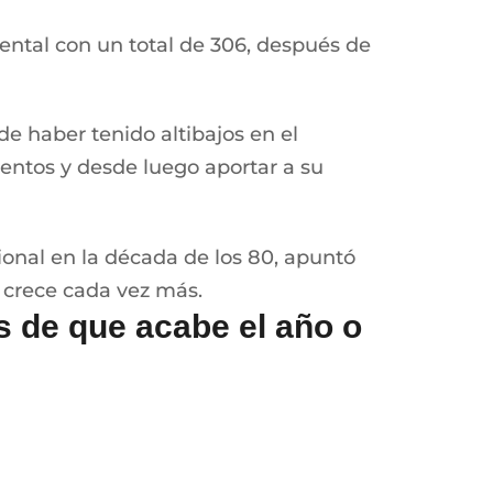
nental con un total de 306, después de
e haber tenido altibajos en el
ientos y desde luego aportar a su
ional en la década de los 80, apuntó
0 crece cada vez más.
 de que acabe el año o
mbre y diciembre, debe ser cobrado
ues de lo contrario perderán el dinero