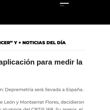
ER” Y + NOTICIAS DEL DÍA
aplicación para medir la
ón: Depremetria será llevada a España.
 León y Montserrat Flores, decidieron
s alumnos del CBTIS 168. Su asesor, el