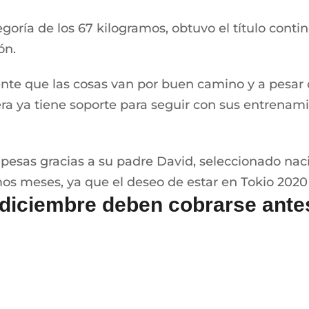
goría de los 67 kilogramos, obtuvo el título conti
ón.
nte que las cosas van por buen camino y a pesar d
era ya tiene soporte para seguir con sus entrenam
 pesas gracias a su padre David, seleccionado nac
imos meses, ya que el deseo de estar en Tokio 202
diciembre deben cobrarse antes
ito Juárez, que corresponde a los meses de novie
es lo recibieron en el formato de orden de pago, p