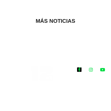
MÁS NOTICIAS
Historias que
inspiran
2025 @Todos los
derechos reservados