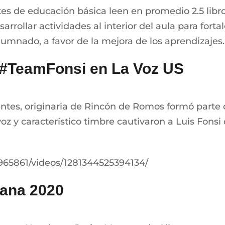
tes de educación básica leen en promedio 2.5 libr
arrollar actividades al interior del aula para fort
alumnado, a favor de la mejora de los aprendizajes.
s #TeamFonsi en La Voz US
tes, originaria de Rincón de Romos formó parte 
 y característico timbre cautivaron a Luis Fonsi 
65861/videos/1281344525394134/
rana 2020