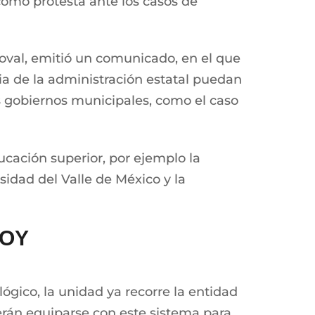
 como protesta ante los casos de
doval, emitió un comunicado, en el que
a de la administración estatal puedan
 gobiernos municipales, como el caso
cación superior, por ejemplo la
idad del Valle de México y la
VOY
gico, la unidad ya recorre la entidad
erán equiparse con este sistema para