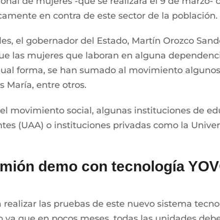
cional de mujeres -que se realizará el 9 de marzo-
icamente en contra de este sector de la población.
ales, el gobernador del Estado, Martín Orozco San
que las mujeres que laboran en alguna dependenci
igual forma, se han sumado al movimiento algunos
s María, entre otros.
l movimiento social, algunas instituciones de edu
s (UAA) o instituciones privadas como la Univers
 camión demo con tecnología YO
ealizar las pruebas de este nuevo sistema tecnoló
o ya que en pocos meses, todas las unidades deb