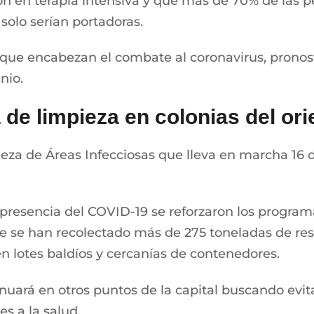
ión en terapia intensiva y que más de 70% de las 
solo serían portadoras.
 que encabezan el combate al coronavirus, pronosti
nio.
 de limpieza en colonias del or
eza de Áreas Infecciosas que lleva en marcha 16 d
a presencia del COVID-19 se reforzaron los progra
nde se han recolectado más de 275 toneladas de re
n lotes baldíos y cercanías de contenedores.
nuará en otros puntos de la capital buscando evit
s a la salud.