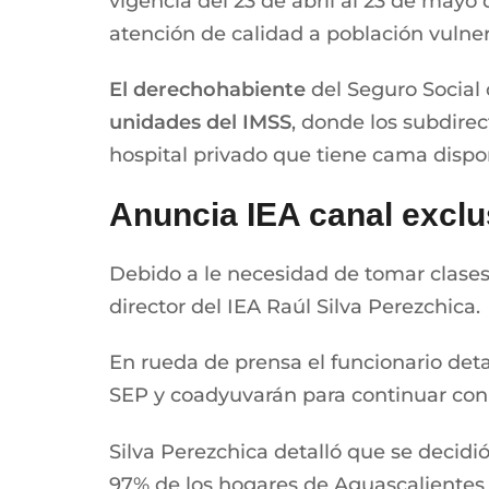
vigencia del 23 de abril al 23 de mayo 
atención de calidad a población vuln
El derechohabiente
del Seguro Social
unidades del IMSS
, donde los subdirec
hospital privado que tiene cama dispon
Anuncia IEA canal exclu
Debido a le necesidad de tomar clases 
director del IEA Raúl Silva Perezchica.
En rueda de prensa el funcionario deta
SEP y coadyuvarán para continuar con e
Silva Perezchica detalló que se decidi
97% de los hogares de Aguascalientes 