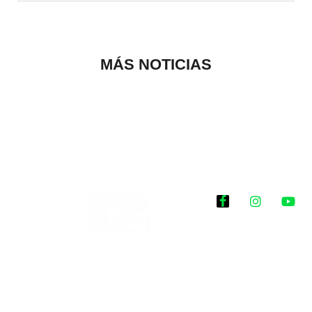
MÁS NOTICIAS
Historias que
inspiran
2025 @Todos los
derechos reservados