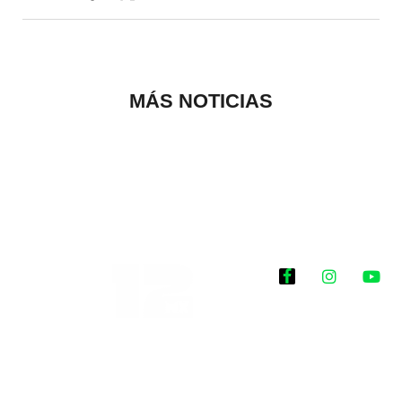
MÁS NOTICIAS
Historias que
inspiran
2025 @Todos los
derechos reservados