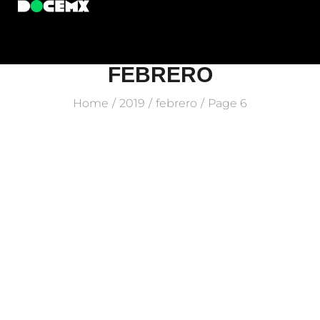
FEBRERO
Home
2019
febrero
Page 6
/
/
/