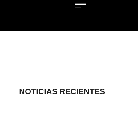
NOTICIAS RECIENTES
AGUASCALIENTE
S, SEDE DE
TORNEO
INTERNACIONAL
DE AJEDREZ