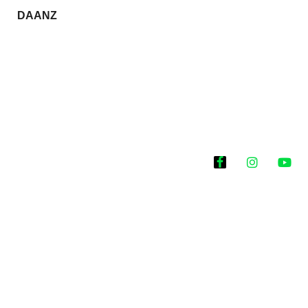
DAANZ
Historias que
inspiran
2025 @Todos los
derechos reservados