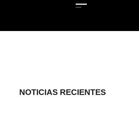
NOTICIAS RECIENTES
AGUASCALIENTE
S, SEDE DE
TORNEO
INTERNACIONAL
DE AJEDREZ