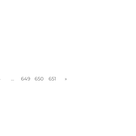
atal de Protección Civil y las Secretarías de
4
…
649
650
651
»