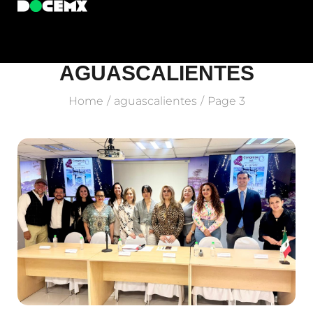
AGUASCALIENTES
Home
aguascalientes
Page 3
/
/