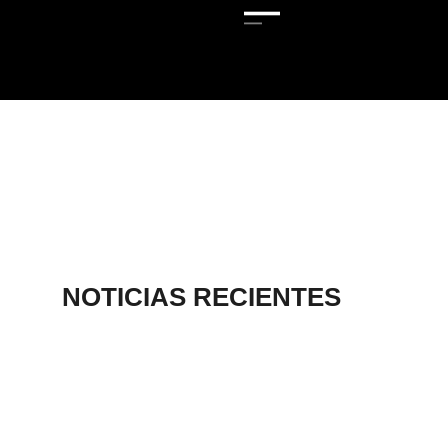
NOTICIAS RECIENTES
DESTACAN
HIDROCÁLIDOS
EN CAMPEONATO
MÁSTER DE
ATLETISMO