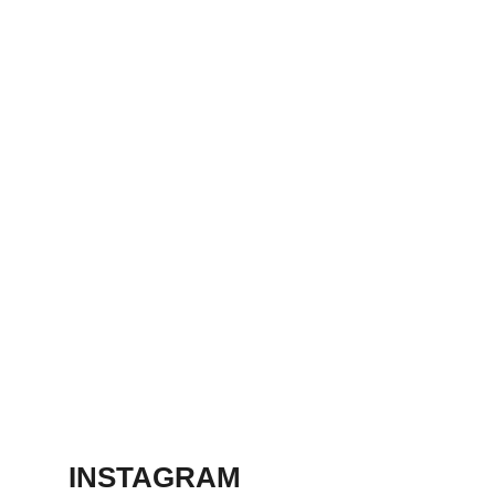
agosto 5, 2026
AGUASCALIENTE
S SE INTEGRA A
JORNADA
NACIONAL DE
REFORESTACIÓN
agosto 5, 2026
GUARDIA
NACIONAL
TENDRÁ MAYOR
PRESENCIA EN
AGS
agosto 5, 2026
INSTAGRAM