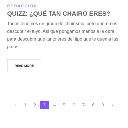
REDACCIÓN
QUIZZ: ¿QUÉ TAN CHAIRO ERES?
Todos tenemos un grado de chairismo, pero queremos
descubrir el tuyo. Así que pongamos manos a la obra
para descubrir qué tanto eres del tipo que le quema las
patas…
READ MORE
«
1
2
3
4
5
6
7
8
9
»