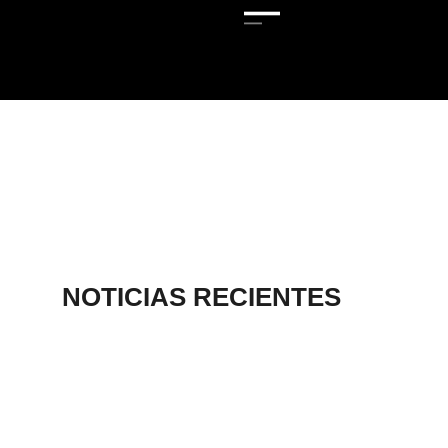
NOTICIAS RECIENTES
AGUASCALIENTE
S, SEDE DE
TORNEO
INTERNACIONAL
DE AJEDREZ