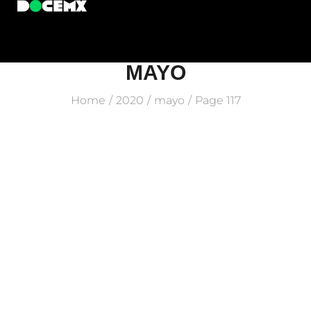
MAYO
Home
2020
mayo
Page 117
/
/
/