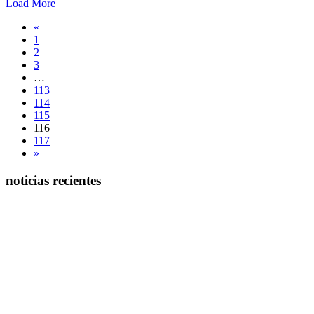
Load More
«
1
2
3
…
113
114
115
116
117
»
noticias recientes