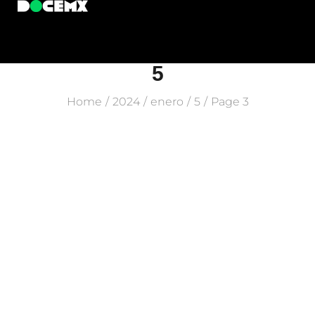
5
Home
2024
enero
5
Page 3
/
/
/
/