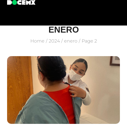
ENERO
Home
2024
enero
Page 2
/
/
/