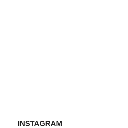
agosto 4, 2026
ABREN TERCERA
TIENDA “HECHO
EN
AGUASCALIENTE
S”
agosto 4, 2026
INVITAN A
CABALGATA POR
LA FERIA
INTERNACIONAL
DEL CABALLO
agosto 4, 2026
INSTAGRAM